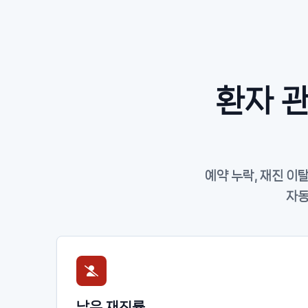
환자 
예약 누락, 재진 이
자동
낮은 재진률